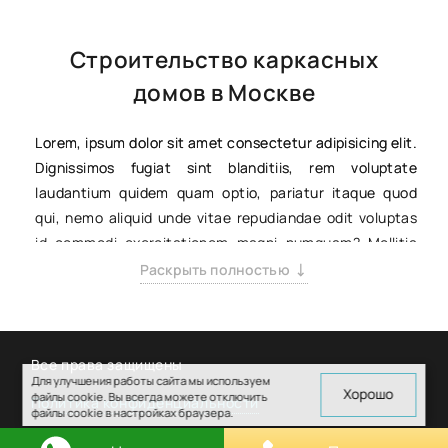
Строительство каркасных
домов в Москве
Lorem, ipsum dolor sit amet consectetur adipisicing elit.
Dignissimos fugiat sint blanditiis, rem voluptate
laudantium quidem quam optio, pariatur itaque quod
qui, nemo aliquid unde vitae repudiandae odit voluptas
id commodi exercitationem magni numquam? Mollitia
asperiores illum ratione vero quo possimus illo
Раскрыть полностью
necessitatibus rem doloribus ad excepturi, assumenda
perferendis voluptatum atque ipsum, numquam dolore
eveniet veritatis repellendus obcaecati, quidem cum?
Все права защищены
Voluptatem voluptate quisquam a. Labore animi
Для улучшения работы сайта мы используем
quisquam mollitia voluptates saepe nesciunt autem,
Хорошо
файлы cookie. Вы всегда можете отключить
Политика конфиденциальности
файлы cookie в настройках браузера.
laudantium quos. Ab facere sit beatae aperiam
Сделано с любовью в
avedesign.ru
molestias animi corrupti similique optio unde eos