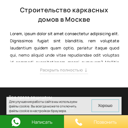
Строительство каркасных
домов в Москве
Lorem, ipsum dolor sit amet consectetur adipisicing elit.
Dignissimos fugiat sint blanditiis, rem voluptate
laudantium quidem quam optio, pariatur itaque quod
qui, nemo aliquid unde vitae repudiandae odit voluptas
id commodi exercitationem magni numquam? Mollitia
asperiores illum ratione vero quo possimus illo
Раскрыть полностью
necessitatibus rem doloribus ad excepturi, assumenda
perferendis voluptatum atque ipsum, numquam dolore
eveniet veritatis repellendus obcaecati, quidem cum?
Все права защищены
Voluptatem voluptate quisquam a. Labore animi
Для улучшения работы сайта мы используем
quisquam mollitia voluptates saepe nesciunt autem,
Хорошо
файлы cookie. Вы всегда можете отключить
Политика конфиденциальности
файлы cookie в настройках браузера.
laudantium quos. Ab facere sit beatae aperiam
Сделано с любовью в
avedesign.ru
molestias animi corrupti similique optio unde eos
Написать
Позвонить
numquam amet adipisci, quos, iure eveniet voluptas